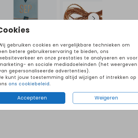
Cookies
Wij gebruiken cookies en vergelijkbare technieken om
een betere gebruikerservaring te bieden, ons
websiteverkeer en onze prestaties te analyseren en voor
Volg ons op Instagram!
marketing- en sociale mediadoeleinden (het weergeven
van gepersonaliseerde advertenties).
@hetuilennestjegeboortekaartjes
Je kunt jouw toestemming altijd wijzigen of intrekken op
ons
ons cookiebeleid
.
Accepteren
Weigeren