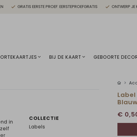
EN
GRATIS EERSTE PROEF: EERSTEPROEFGRATIS
ONTWERP JE 
ORTEKAARTJES
BIJ DE KAART
GEBOORTE DECOR
Acc
Label
Blau
€ 0,5
COLLECTIE
end in
Labels
zelf
per