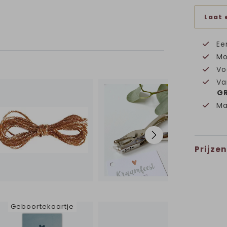
Laat 
Ee
Mo
Vo
Va
GR
Ma
Prijzen
Geboortekaartje