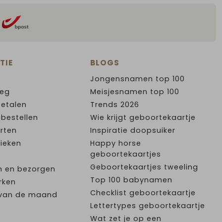
TIE
BLOGS
Jongensnamen top 100
leg
Meisjesnamen top 100
Betalen
Trends 2026
 bestellen
Wie krijgt geboortekaartje
rten
Inspiratie doopsuiker
ieken
Happy horse
geboortekaartjes
Geboortekaartjes tweeling
n en bezorgen
Top 100 babynamen
rken
Checklist geboortekaartje
e van de maand
Lettertypes geboortekaartje
Wat zet je op een