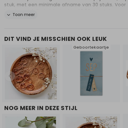
stuk, met een minimale afname van 30 stuks. Voor
labels met foliedruk betaal je €0,50 per stuk.
Toon meer
DIT VIND JE MISSCHIEN OOK LEUK
Geboortekaartje
NOG MEER IN DEZE STIJL