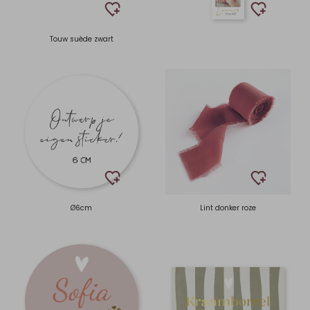
Touw suède zwart
Ø6cm
Lint donker roze