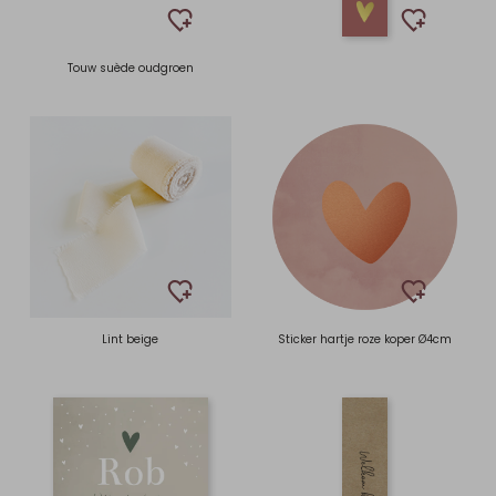
Touw suède oudgroen
Lint beige
Sticker hartje roze koper Ø4cm