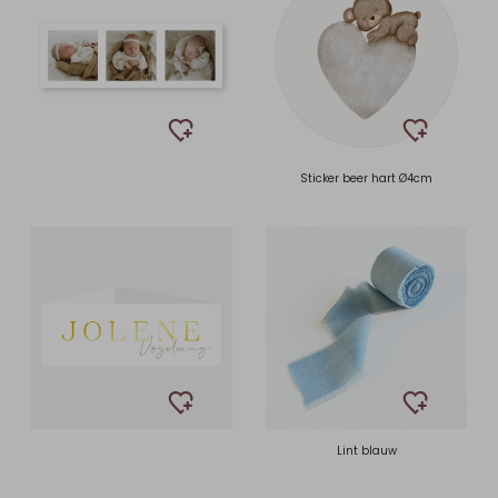
Sticker beer hart Ø4cm
Lint blauw