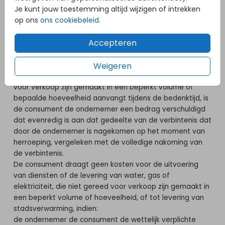
Je kunt jouw toestemming altijd wijzigen of intrekken
heeft gemeld dat de consument deze kosten moet
op ons
ons cookiebeleid
.
dragen of als de ondernemer aangeeft de kosten zelf te
dragen, hoeft de consument de kosten voor
Accepteren
terugzending niet te dragen.
Indien de consument herroept na eerst uitdrukkelijk te
hebben verzocht dat de verrichting van de dienst of de
Weigeren
levering van gas, water of elektriciteit die niet gereed
voor verkoop zijn gemaakt in een beperkt volume of
bepaalde hoeveelheid aanvangt tijdens de bedenktijd, is
de consument de ondernemer een bedrag verschuldigd
dat evenredig is aan dat gedeelte van de verbintenis dat
door de ondernemer is nagekomen op het moment van
herroeping, vergeleken met de volledige nakoming van
de verbintenis.
De consument draagt geen kosten voor de uitvoering
van diensten of de levering van water, gas of
elektriciteit, die niet gereed voor verkoop zijn gemaakt in
een beperkt volume of hoeveelheid, of tot levering van
stadsverwarming, indien:
de ondernemer de consument de wettelijk verplichte