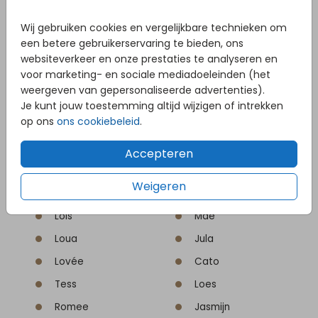
Livia
Pien
Wij gebruiken cookies en vergelijkbare technieken om
Romy
Zoë
een betere gebruikerservaring te bieden, ons
Eva
Chloë
websiteverkeer en onze prestaties te analyseren en
voor marketing- en sociale mediadoeleinden (het
Pien
Jackie
weergeven van gepersonaliseerde advertenties).
Mare
Veda
Je kunt jouw toestemming altijd wijzigen of intrekken
op ons
ons cookiebeleid
.
Lizzy
Louise
Maren
Julia
Accepteren
Nova
Veerle
Weigeren
Jet
Bowie
Loïs
Mae
Loua
Jula
Lovée
Cato
Tess
Loes
Romee
Jasmijn