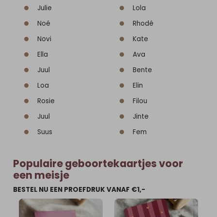
Julie
Lola
Noé
Rhodé
Novi
Kate
Ella
Ava
Juul
Bente
Loa
Elin
Rosie
Filou
Juul
Jinte
Suus
Fem
Populaire geboortekaartjes voor
een meisje
BESTEL NU EEN PROEFDRUK VANAF €1,-