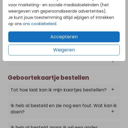
voor marketing- en sociale mediadoeleinden (het
Hoe sla ik mijn kaart op?
weergeven van gepersonaliseerde advertenties).
Je kunt jouw toestemming altijd wijzigen of intrekken
op ons
ons cookiebeleid
.
Ik heb mijn proefdruk niet opgeslagen/geen
account aangemaakt. Hoe kan ik mijn
Accepteren
proefdruk terugzien?
Weigeren
Hoe lang blijft mijn kaart in mijn account staan?
Geboortekaartje bestellen
Tot hoe laat kan ik mijn kaartjes bestellen?
Ik heb al besteld en zie nog een fout. Wat kan ik
doen?
Ik heb al besteld, maar ik wil een ander