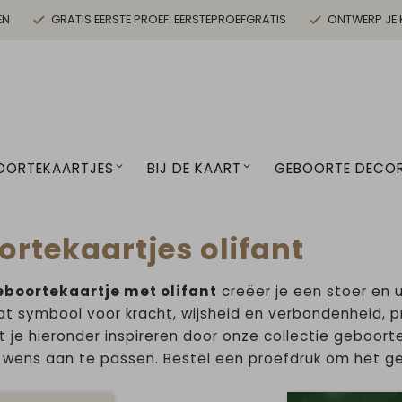
EN
GRATIS EERSTE PROEF: EERSTEPROEFGRATIS
ONTWERP JE 
OORTEKAARTJES
BIJ DE KAART
GEBOORTE DECOR
rtekaartjes olifant
eboortekaartje met olifant
creëer je een stoer en 
aat symbool voor kracht, wijsheid en verbondenheid,
t je hieronder inspireren door onze collectie geboort
 wens aan te passen. Bestel een proefdruk om het g