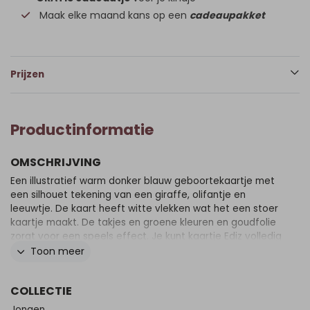
Maak elke maand kans op een
cadeaupakket
Prijzen
Productinformatie
OMSCHRIJVING
Een illustratief warm donker blauw geboortekaartje met
een silhouet tekening van een giraffe, olifantje en
leeuwtje. De kaart heeft witte vlekken wat het een stoer
kaartje maakt. De takjes en groene kleuren en goudfolie
zorgt voor een speels effect. Je kunt kaartje Ediz volledig
zelf aanpassen zoals je wilt, maak er wat moois van!
Toon meer
COLLECTIE
Jongen