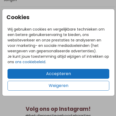
DIT VIND JE MISSCHIEN OOK LEUK
Cookies
Wij gebruiken cookies en vergelijkbare technieken om
een betere gebruikerservaring te bieden, ons
websiteverkeer en onze prestaties te analyseren en
voor marketing- en sociale mediadoeleinden (het
weergeven van gepersonaliseerde advertenties).
Je kunt jouw toestemming altijd wijzigen of intrekken op
ons
ons cookiebeleid
.
Accepteren
Weigeren
Volg ons op Instagram!
@hetuilennestjegeboortekaartjes