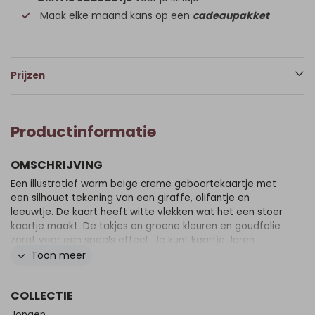
Maak elke maand kans op een
cadeaupakket
Prijzen
Productinformatie
OMSCHRIJVING
Een illustratief warm beige creme geboortekaartje met
een silhouet tekening van een giraffe, olifantje en
leeuwtje. De kaart heeft witte vlekken wat het een stoer
kaartje maakt. De takjes en groene kleuren en goudfolie
zorgt voor een speels effect. Je kunt kaartje Jaren
volledig zelf aanpassen zoals je wilt, maak er wat moois
Toon meer
van!
COLLECTIE
Jongen