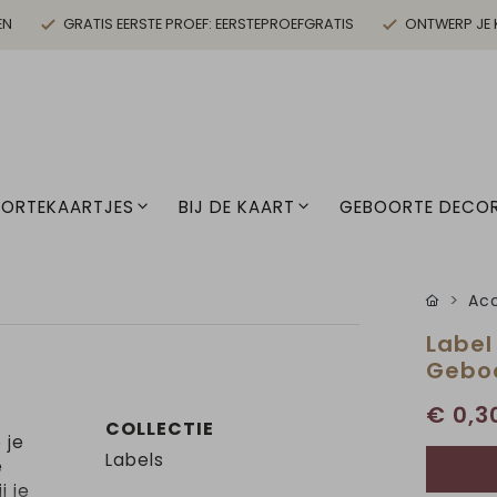
EN
GRATIS EERSTE PROEF: EERSTEPROEFGRATIS
ONTWERP JE 
ORTEKAARTJES
BIJ DE KAART
GEBOORTE DECOR
Acc
Label
Geboo
€ 0,3
COLLECTIE
 je
Labels
e
j je