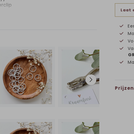
rclip
Laat 
e
 zelf
e
Ee
 wel
Mo
de
Vo
Va
aal je
GR
Ma
Prijzen