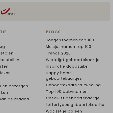
TIE
BLOGS
Jongensnamen top 100
leg
Meisjesnamen top 100
Betalen
Trends 2026
 bestellen
Wie krijgt geboortekaartje
rten
Inspiratie doopsuiker
ieken
Happy horse
geboortekaartjes
Geboortekaartjes tweeling
n en bezorgen
Top 100 babynamen
rken
Checklist geboortekaartje
e van de maand
Lettertypes geboortekaartje
Wat zet je op een