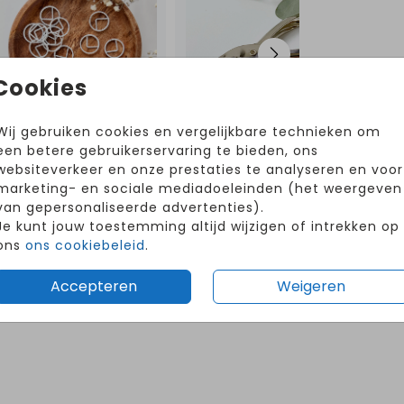
Cookies
Wij gebruiken cookies en vergelijkbare technieken om
een betere gebruikerservaring te bieden, ons
websiteverkeer en onze prestaties te analyseren en voor
Volg ons op Instagram!
marketing- en sociale mediadoeleinden (het weergeven
van gepersonaliseerde advertenties).
@hetuilennestjegeboortekaartjes
Je kunt jouw toestemming altijd wijzigen of intrekken op
ons
ons cookiebeleid
.
Accepteren
Weigeren