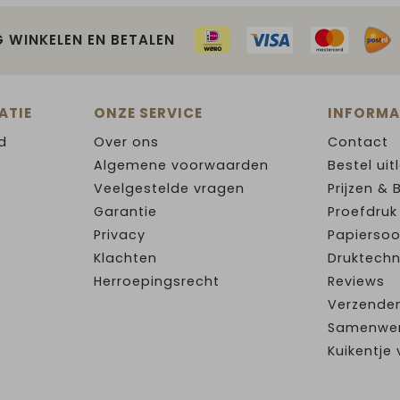
G WINKELEN EN BETALEN
ATIE
ONZE SERVICE
INFORMA
d
Over ons
Contact
Algemene voorwaarden
Bestel uit
Veelgestelde vragen
Prijzen & 
Garantie
Proefdruk
Privacy
Papiersoo
Klachten
Druktechn
Herroepingsrecht
Reviews
Verzende
Samenwe
Kuikentj