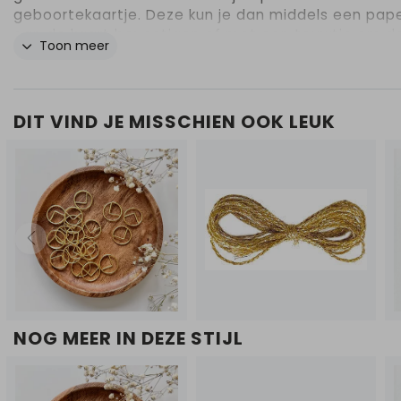
geboortekaartje. Deze kun je dan middels een pape
aan de kaart bevestigen of met een touwtje om d
Toon meer
kaart heen kunt knopen. Je past het label helemaal
aan in de editor! Het is mogelijk om het hartje of d
tekst met goudfolie te laten bedrukken. Let er dan
op dat je het hartje en de tekst in foliedruk zet in 
DIT VIND JE MISSCHIEN OOK LEUK
editor. De prijs is €0,30 per stuk, met een minimale
afname van 30 stuks. Voor labels met foliedruk bet
€0,50 per stuk.
NOG MEER IN DEZE STIJL