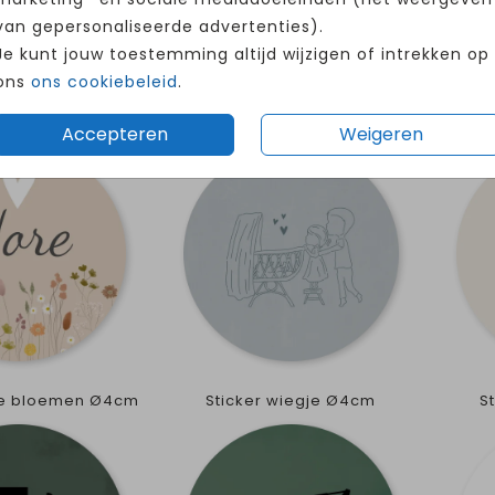
van gepersonaliseerde advertenties).
Je kunt jouw toestemming altijd wijzigen of intrekken op
ons
ons cookiebeleid
.
eest leeuw Ø4cm
Sticker broertjes Ø4cm
Sti
Accepteren
Weigeren
ge bloemen Ø4cm
Sticker wiegje Ø4cm
S