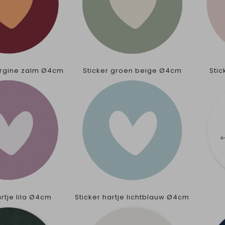
ergine zalm Ø4cm
Sticker groen beige Ø4cm
Sti
artje lila Ø4cm
Sticker hartje lichtblauw Ø4cm