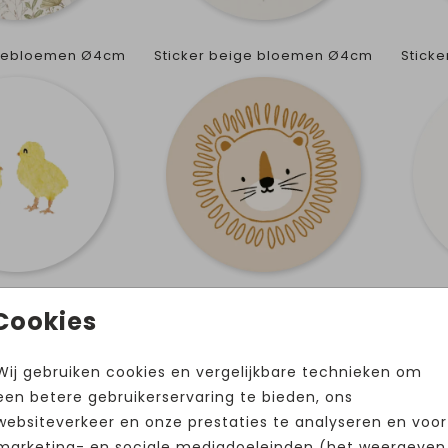
idebloemen Ø4cm
Sticker beige bloemen Ø4cm
Stick
Sticker leeuw Ø4cm
Sti
Cookies
Wij gebruiken cookies en vergelijkbare technieken om
een betere gebruikerservaring te bieden, ons
websiteverkeer en onze prestaties te analyseren en voor
marketing- en sociale mediadoeleinden (het weergeven