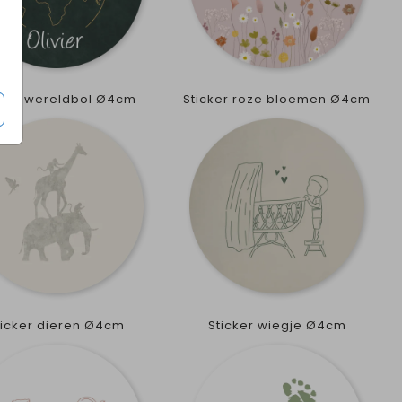
cker wereldbol Ø4cm
Sticker roze bloemen Ø4cm
ticker dieren Ø4cm
Sticker wiegje Ø4cm