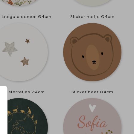
er beige bloemen Ø4cm
Sticker hertje Ø4cm
cker sterretjes Ø4cm
Sticker beer Ø4cm