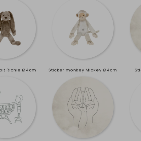
bbit Richie Ø4cm
Sticker monkey Mickey Ø4cm
St