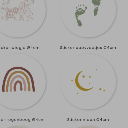
ticker wiegje Ø4cm
Sticker babyvoetjes Ø4cm
cker regenboog Ø4cm
Sticker maan Ø4cm