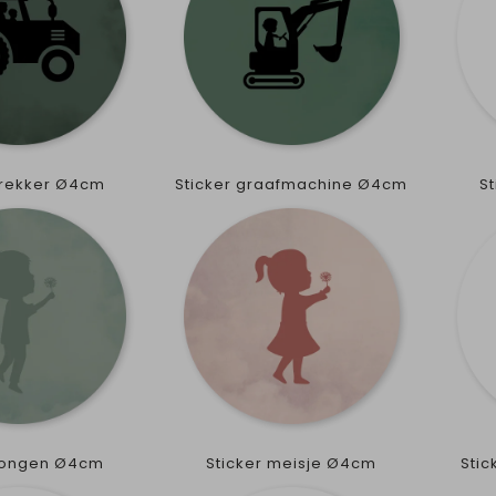
 trekker Ø4cm
Sticker graafmachine Ø4cm
S
 jongen Ø4cm
Sticker meisje Ø4cm
Sti