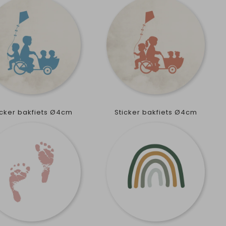
icker bakfiets Ø4cm
Sticker bakfiets Ø4cm