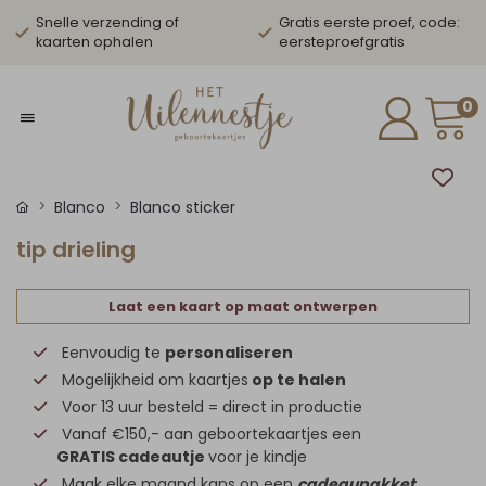
Snelle verzending of
Gratis eerste proef, code:
kaarten ophalen
eersteproefgratis
0
Blanco
Blanco sticker
tip drieling
Laat een kaart op maat ontwerpen
Eenvoudig te
personaliseren
Mogelijkheid om kaartjes
op te halen
Voor 13 uur besteld = direct in productie
Vanaf €150,- aan geboortekaartjes een
GRATIS cadeautje
voor je kindje
Maak elke maand kans op een
cadeaupakket