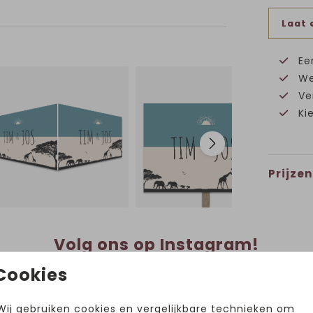
Laat 
Ee
We
Ve
Ki
Prijzen
Volg ons op Instagram!
@hetuilennestjegeboortekaartjes
Cookies
Wij gebruiken cookies en vergelijkbare technieken om