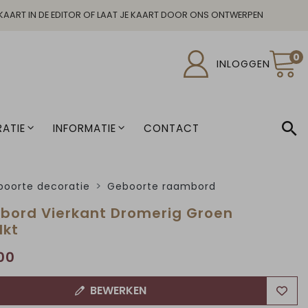
KAART IN DE EDITOR OF LAAT JE KAART DOOR ONS ONTWERPEN
0
INLOGGEN
ATIE
INFORMATIE
CONTACT
oorte decoratie
Geboorte raambord
ord Vierkant Dromerig Groen
lkt
00
BEWERKEN