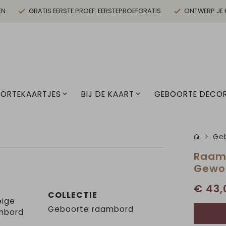
EN
GRATIS EERSTE PROEF: EERSTEPROEFGRATIS
ONTWERP JE 
ORTEKAARTJES
BIJ DE KAART
GEBOORTE DECOR
Geb
Raamb
Gewo
€ 43,
COLLECTIE
eige
Geboorte raambord
ambord