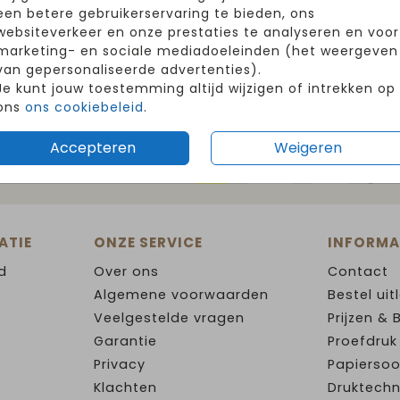
een betere gebruikerservaring te bieden, ons
websiteverkeer en onze prestaties te analyseren en voor
marketing- en sociale mediadoeleinden (het weergeven
van gepersonaliseerde advertenties).
Je kunt jouw toestemming altijd wijzigen of intrekken op
ons
ons cookiebeleid
.
Accepteren
Weigeren
G WINKELEN EN BETALEN
ATIE
ONZE SERVICE
INFORMA
d
Over ons
Contact
Algemene voorwaarden
Bestel uit
Veelgestelde vragen
Prijzen & 
Garantie
Proefdruk
Privacy
Papiersoo
Klachten
Druktechn