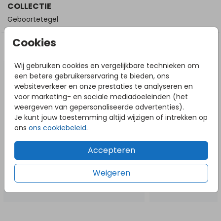
COLLECTIE
Geboortetegel
Cookies
DIT VIND JE MISSCHIEN OOK LEUK
Wij gebruiken cookies en vergelijkbare technieken om
Geboortetegel
Geboor
een betere gebruikerservaring te bieden, ons
websiteverkeer en onze prestaties te analyseren en
voor marketing- en sociale mediadoeleinden (het
weergeven van gepersonaliseerde advertenties).
Je kunt jouw toestemming altijd wijzigen of intrekken op
ons
ons cookiebeleid
.
Accepteren
Weigeren