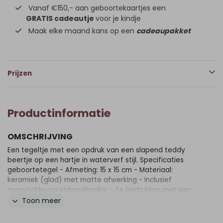
Vanaf €150,- aan geboortekaartjes een
GRATIS cadeautje
voor je kindje
Maak elke maand kans op een
cadeaupakket
Prijzen
Productinformatie
OMSCHRIJVING
Een tegeltje met een opdruk van een slapend teddy
beertje op een hartje in waterverf stijl. Specificaties
geboortetegel - Afmeting: 15 x 15 cm - Materiaal:
keramiek (glad) met matte afwerking - Inclusief
messingkleurig ophanghaakje - Te bedrukken met een
afbeelding, tekst en/of eigen foto - De kleuren van het
Toon meer
tegeltje kunnen afwijken i.v.m. met de kleuren van het
geboortekaartje