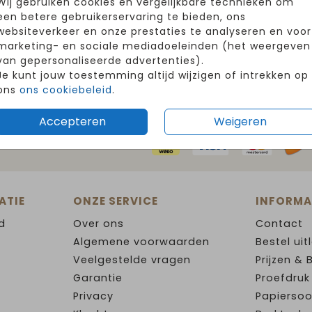
Wij gebruiken cookies en vergelijkbare technieken om
een betere gebruikerservaring te bieden, ons
websiteverkeer en onze prestaties te analyseren en voor
marketing- en sociale mediadoeleinden (het weergeven
van gepersonaliseerde advertenties).
Je kunt jouw toestemming altijd wijzigen of intrekken op
ons
ons cookiebeleid
.
Accepteren
Weigeren
G WINKELEN EN BETALEN
ATIE
ONZE SERVICE
INFORMA
d
Over ons
Contact
Algemene voorwaarden
Bestel uit
Veelgestelde vragen
Prijzen & 
Garantie
Proefdruk
Privacy
Papiersoo