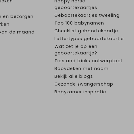
ieken
Happy horse
geboortekaartjes
Geboortekaartjes tweeling
n en bezorgen
Top 100 babynamen
rken
Checklist geboortekaartje
e van de maand
Lettertypes geboortekaartje
Wat zet je op een
geboortekaartje?
Tips and tricks ontwerptool
Babydeken met naam
Bekijk alle blogs
Gezonde zwangerschap
Babykamer inspiratie