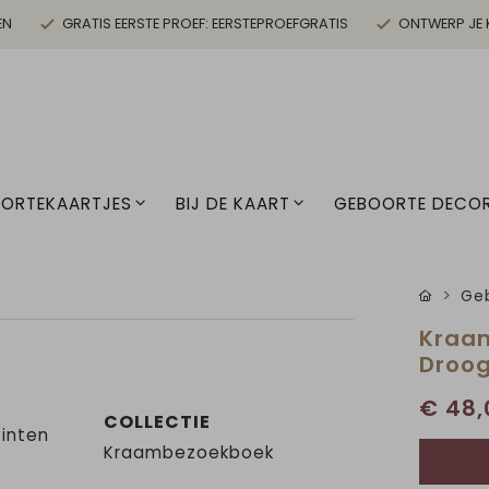
EN
GRATIS EERSTE PROEF: EERSTEPROEFGRATIS
ONTWERP JE 
ORTEKAARTJES
BIJ DE KAART
GEBOORTE DECOR
Geb
Kraam
Droo
€ 48,
COLLECTIE
tinten
Kraambezoekboek