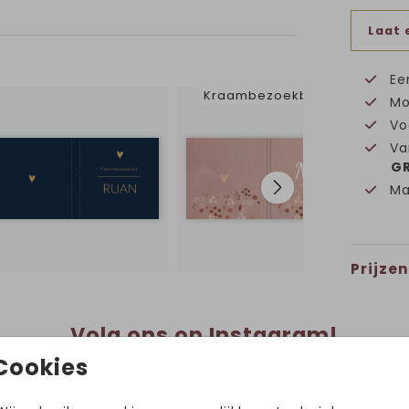
Laat 
Ee
Kraambezoekboek
Mo
Vo
Va
GR
Ma
Prijzen
Volg ons op Instagram!
@hetuilennestjegeboortekaartjes
Cookies