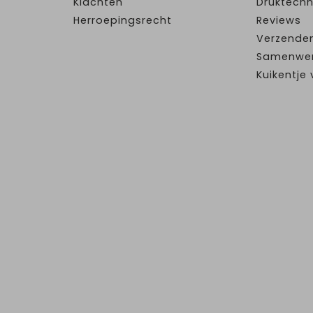
Klachten
Druktechn
Herroepingsrecht
Reviews
Verzende
Samenwe
Kuikentj