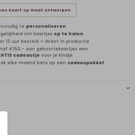
een kaart op maat ontwerpen
nvoudig te
personaliseren
Kra
gelijkheid om kaartjes
op te halen
or 13 uur besteld = direct in productie
naf €150,- aan geboortekaartjes een
ATIS cadeautje
voor je kindje
ak elke maand kans op een
cadeaupakket