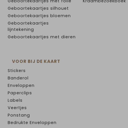
Geboortekaartjes met folie
Kraambezoekboek
Geboortekaartjes silhouet
Geboortekaartjes bloemen
Geboortekaartjes
lijntekening
Geboortekaartjes met dieren
VOOR BIJ DE KAART
Stickers
Banderol
Enveloppen
Paperclips
Labels
Veertjes
Ponstang
Bedrukte Enveloppen