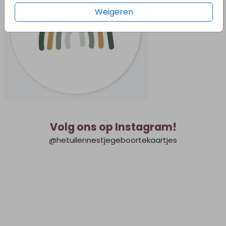
Weigeren
Volg ons op Instagram!
@hetuilennestjegeboortekaartjes