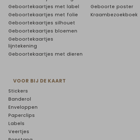
Geboortekaartjes met label
Geboorte poster
Geboortekaartjes met folie
Kraambezoekboek
Geboortekaartjes silhouet
Geboortekaartjes bloemen
Geboortekaartjes
lijntekening
Geboortekaartjes met dieren
VOOR BIJ DE KAART
Stickers
Banderol
Enveloppen
Paperclips
Labels
Veertjes
Ponstang