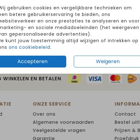
Wij gebruiken cookies en vergelijkbare technieken om
een betere gebruikerservaring te bieden, ons
websiteverkeer en onze prestaties te analyseren en voor
marketing- en sociale mediadoeleinden (het weergeven
van gepersonaliseerde advertenties).
Je kunt jouw toestemming altijd wijzigen of intrekken op
ons
ons cookiebeleid
.
Accepteren
Weigeren
G WINKELEN EN BETALEN
ATIE
ONZE SERVICE
INFORMA
d
Over ons
Contact
Algemene voorwaarden
Bestel uit
Veelgestelde vragen
Prijzen & 
Garantie
Proefdruk