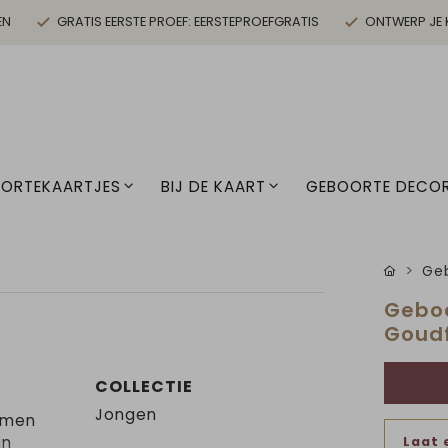
EN
GRATIS EERSTE PROEF: EERSTEPROEFGRATIS
ONTWERP JE 
ORTEKAARTJES
BIJ DE KAART
GEBOORTE DECOR
Geb
Geboo
Goudf
COLLECTIE
Jongen
ormen
in
Laat 