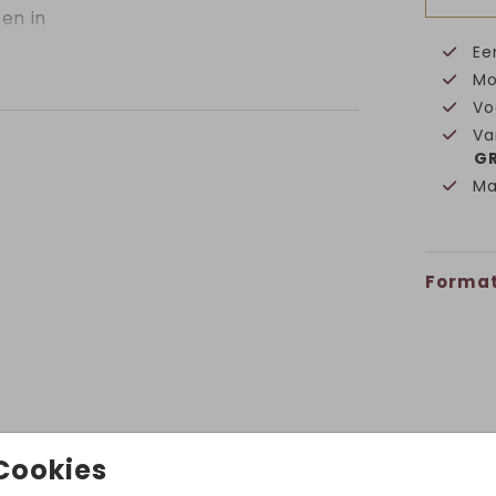
sen in
Ee
Mo
Vo
Va
GR
Ma
Format
Volg ons op Instagram!
Cookies
@hetuilennestjegeboortekaartjes