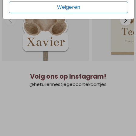
Weigeren
Volg ons op Instagram!
@hetuilennestjegeboortekaartjes