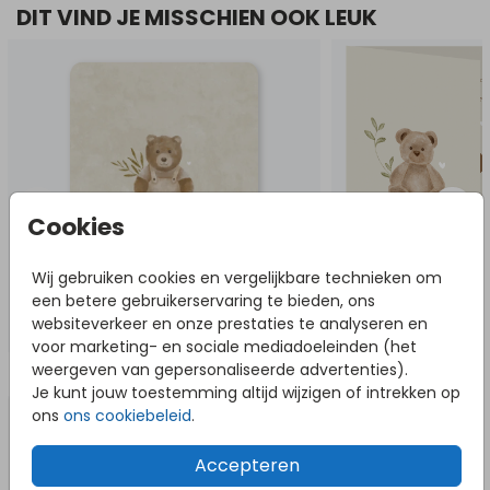
DIT VIND JE MISSCHIEN OOK LEUK
Cookies
Wij gebruiken cookies en vergelijkbare technieken om
een betere gebruikerservaring te bieden, ons
websiteverkeer en onze prestaties te analyseren en
voor marketing- en sociale mediadoeleinden (het
weergeven van gepersonaliseerde advertenties).
NOG MEER IN DEZE STIJL
Je kunt jouw toestemming altijd wijzigen of intrekken op
Tuinbord
Pos
ons
ons cookiebeleid
.
Accepteren