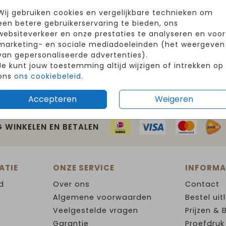
Wij gebruiken cookies en vergelijkbare technieken om
een betere gebruikerservaring te bieden, ons
websiteverkeer en onze prestaties te analyseren en voor
marketing- en sociale mediadoeleinden (het weergeven
van gepersonaliseerde advertenties).
Je kunt jouw toestemming altijd wijzigen of intrekken op
ons
ons cookiebeleid
.
Accepteren
Weigeren
G WINKELEN EN BETALEN
ATIE
ONZE SERVICE
INFORMA
d
Over ons
Contact
Algemene voorwaarden
Bestel uit
Veelgestelde vragen
Prijzen & 
Garantie
Proefdruk