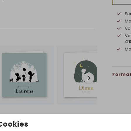
Ee
Mo
Vo
Va
GR
Ma
Format
Volg ons op Instagram!
Cookies
@hetuilennestjegeboortekaartjes