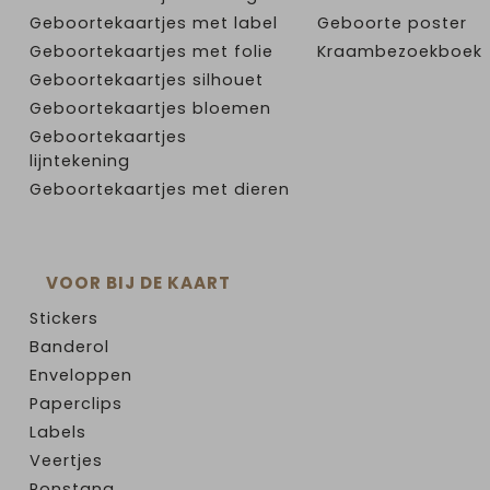
Geboortekaartjes met label
Geboorte poster
Geboortekaartjes met folie
Kraambezoekboek
Geboortekaartjes silhouet
Geboortekaartjes bloemen
Geboortekaartjes
lijntekening
Geboortekaartjes met dieren
VOOR BIJ DE KAART
Stickers
Banderol
Enveloppen
Paperclips
Labels
Veertjes
Ponstang