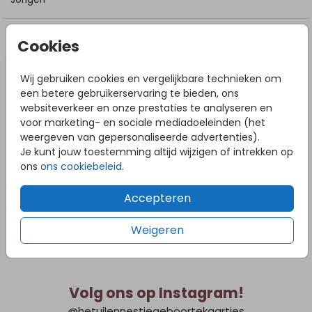
DIT VIND JE MISSCHIEN OOK LEUK
Cookies
Wij gebruiken cookies en vergelijkbare technieken om
een betere gebruikerservaring te bieden, ons
websiteverkeer en onze prestaties te analyseren en
voor marketing- en sociale mediadoeleinden (het
weergeven van gepersonaliseerde advertenties).
Je kunt jouw toestemming altijd wijzigen of intrekken op
ons
ons cookiebeleid
.
Accepteren
Weigeren
Volg ons op Instagram!
@hetuilennestjegeboortekaartjes