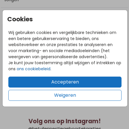
DIT VIND JE MISSCHIEN OOK LEUK
Cookies
Wij gebruiken cookies en vergelijkbare technieken om
een betere gebruikerservaring te bieden, ons
websiteverkeer en onze prestaties te analyseren en
voor marketing- en sociale mediadoeleinden (het
weergeven van gepersonaliseerde advertenties).
Je kunt jouw toestemming altijd wijzigen of intrekken op
ons
ons cookiebeleid
.
Accepteren
Weigeren
Volg ons op Instagram!
@hetuilennestjegeboortekaartjes