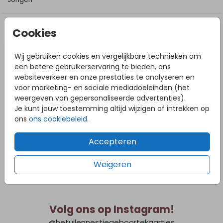
DIT VIND JE MISSCHIEN OOK LEUK
Cookies
Wij gebruiken cookies en vergelijkbare technieken om
een betere gebruikerservaring te bieden, ons
websiteverkeer en onze prestaties te analyseren en
voor marketing- en sociale mediadoeleinden (het
weergeven van gepersonaliseerde advertenties).
Je kunt jouw toestemming altijd wijzigen of intrekken op
ons
ons cookiebeleid
.
Accepteren
Weigeren
Volg ons op Instagram!
@hetuilennestjegeboortekaartjes