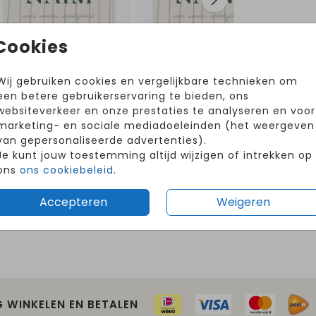
Cookies
Wij gebruiken cookies en vergelijkbare technieken om
een betere gebruikerservaring te bieden, ons
Volg ons op Instagram!
websiteverkeer en onze prestaties te analyseren en voor
@hetuilennestjegeboortekaartjes
marketing- en sociale mediadoeleinden (het weergeven
van gepersonaliseerde advertenties).
Je kunt jouw toestemming altijd wijzigen of intrekken op
ons
ons cookiebeleid
.
Accepteren
Weigeren
G WINKELEN EN BETALEN