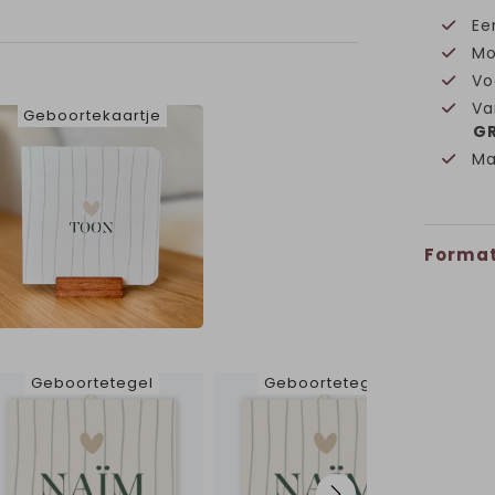
Ee
Mo
Vo
Va
Geboortekaartje
GR
Ma
Format
Geboortetegel
Geboortetegel