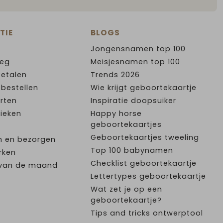
TIE
BLOGS
Jongensnamen top 100
leg
Meisjesnamen top 100
Betalen
Trends 2026
 bestellen
Wie krijgt geboortekaartje
rten
Inspiratie doopsuiker
ieken
Happy horse
geboortekaartjes
Geboortekaartjes tweeling
n en bezorgen
Top 100 babynamen
rken
Checklist geboortekaartje
e van de maand
Lettertypes geboortekaartje
Wat zet je op een
geboortekaartje?
Tips and tricks ontwerptool