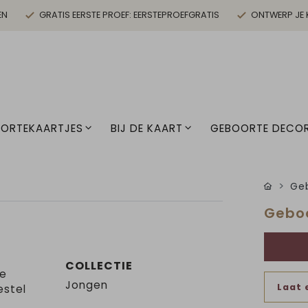
EN
GRATIS EERSTE PROEF: EERSTEPROEFGRATIS
ONTWERP JE 
ORTEKAARTJES
BIJ DE KAART
GEBOORTE DECOR
Geb
Geboo
COLLECTIE
je
Jongen
Laat 
estel