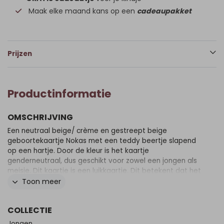
Maak elke maand kans op een
cadeaupakket
Prijzen
Productinformatie
OMSCHRIJVING
Een neutraal beige/ crème en gestreept beige
geboortekaartje Nokas met een teddy beertje slapend
op een hartje. Door de kleur is het kaartje
genderneutraal, dus geschikt voor zowel een jongen als
meisje. Dit kaartje is een luikkaartje. Dit betekent dat het
kaartje vanuit het midden opengaat.
Toon meer
COLLECTIE
Jongen