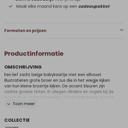
Maak elke maand kans op een
cadeaupakket
Formaten en prijzen
Productinformatie
OMSCHRIJVING
Een lief zacht beige babykaartje met een silhouet
illustratieren grote broer en zus die in het wiegje kijken
van hun kleine broertje kijken. De accent kleuren zijn
zachte groene tinten. Er vliegen vlinders en vogels bij de
boom. En er staan bloemetjes bij het babybedje. Kaartje
Micha kan je eenvoudig zelf aanpassen in onze editor!
Toon meer
COLLECTIE
Jongen