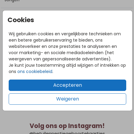
DIT VIND JE MISSCHIEN OOK LEUK
Cookies
Wij gebruiken cookies en vergelijkbare technieken om
een betere gebruikerservaring te bieden, ons
websiteverkeer en onze prestaties te analyseren en
voor marketing- en sociale mediadoeleinden (het
weergeven van gepersonaliseerde advertenties).
Je kunt jouw toestemming altijd wijzigen of intrekken op
ons
ons cookiebeleid
.
Accepteren
Weigeren
Volg ons op Instagram!
@hetuilennestjegeboortekaartjes