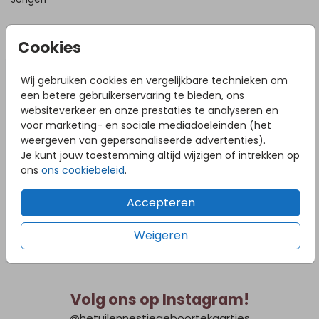
DIT VIND JE MISSCHIEN OOK LEUK
Cookies
Wij gebruiken cookies en vergelijkbare technieken om
een betere gebruikerservaring te bieden, ons
websiteverkeer en onze prestaties te analyseren en
voor marketing- en sociale mediadoeleinden (het
weergeven van gepersonaliseerde advertenties).
Je kunt jouw toestemming altijd wijzigen of intrekken op
ons
ons cookiebeleid
.
Accepteren
Weigeren
Volg ons op Instagram!
@hetuilennestjegeboortekaartjes