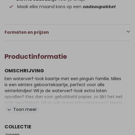
Maak elke maand kans op een
cadeaupakket
Formaten en prijzen
Productinformatie
OMSCHRIJVING
Een waterverf-look kaartje met een pinguïn familie. Miles
is een winters geboortekaartje, perfect voor alle
winterkindjes! Wil je de waterverf-look extra laten
opvallen? Kies dan voor gebobbeld papier, zo lijkt het net
echt geschilderd. Wil je ook graag iets aanpassen? Neem
dan een kijkje in onze editor voor de vele opties.
Toon meer
COLLECTIE
Jongen