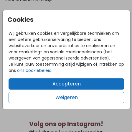
DIT VIND JE MISSCHIEN OOK LEUK
Cookies
Wij gebruiken cookies en vergelijkbare technieken om
een betere gebruikerservaring te bieden, ons
websiteverkeer en onze prestaties te analyseren en
voor marketing- en sociale mediadoeleinden (het
weergeven van gepersonaliseerde advertenties).
Je kunt jouw toestemming altijd wijzigen of intrekken op
ons
ons cookiebeleid
.
Accepteren
Weigeren
Volg ons op Instagram!
@hetuilennestjegeboortekaartjes