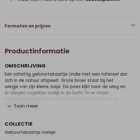
Formaten en prijzen
Productinformatie
OMSCHRIJVING
Een schattig geboortekaartje Lindie met een tafereel dat
zich in de natuur afspeelt. Grote broer staat bij het
wiegje van zijn kleine zusje. De poes kijkt naar de wieg en
er vliegen vogeltjes vrolijk in de lucht. En er staan
gezellige bloemetjes om de wieg heen in het gras. Je
past dit kaartje eenvoudig zelf aan, andere silhouetten
Toon meer
en dieren zijn ook zeker mogelijk. Kom je er niet uit, mail
of app ons dan even, dan helpen we je graag!
COLLECTIE
Geboortekaartje meisje