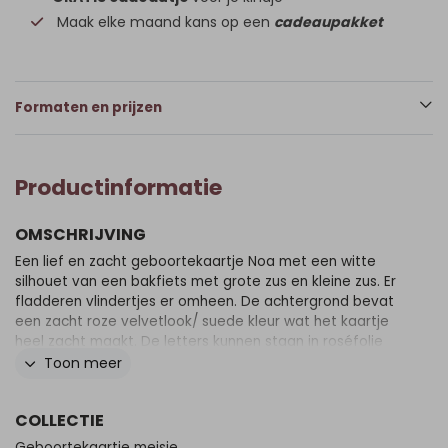
Maak elke maand kans op een
cadeaupakket
Formaten en prijzen
Productinformatie
OMSCHRIJVING
Een lief en zacht geboortekaartje Noa met een witte
silhouet van een bakfiets met grote zus en kleine zus. Er
fladderen vlindertjes er omheen. De achtergrond bevat
een zacht roze velvetlook/ suede kleur wat het kaartje
heel zacht maakt. De letters kunnen staan in roséfolie
wat het kaartje extra speciaal maakt. Je past het kaartje
Toon meer
eenvoudig en snel aan, in onze online editor.
COLLECTIE
Geboortekaartje meisje