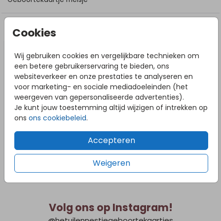
DIT VIND JE MISSCHIEN OOK LEUK
Cookies
Wij gebruiken cookies en vergelijkbare technieken om
een betere gebruikerservaring te bieden, ons
websiteverkeer en onze prestaties te analyseren en
voor marketing- en sociale mediadoeleinden (het
weergeven van gepersonaliseerde advertenties).
Je kunt jouw toestemming altijd wijzigen of intrekken op
ons
ons cookiebeleid
.
Accepteren
Weigeren
Volg ons op Instagram!
@hetuilennestjegeboortekaartjes