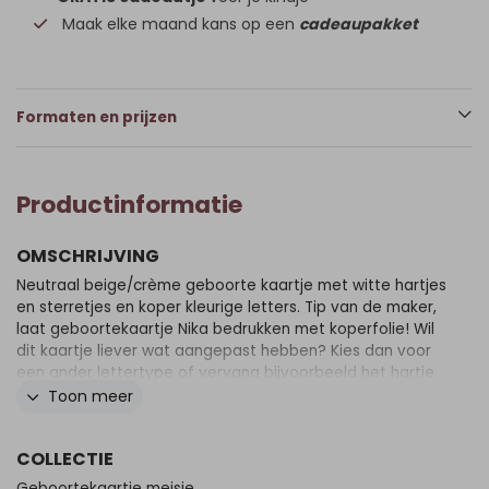
Maak elke maand kans op een
cadeaupakket
Formaten en prijzen
Productinformatie
OMSCHRIJVING
Neutraal beige/crème geboorte kaartje met witte hartjes
en sterretjes en koper kleurige letters. Tip van de maker,
laat geboortekaartje Nika bedrukken met koperfolie! Wil
dit kaartje liever wat aangepast hebben? Kies dan voor
een ander lettertype of vervang bijvoorbeeld het hartje
voor een ander element of pas de achtergrondkleur aan.
Toon meer
Heb je onze hulp nodig? Stuur ons dan een appje of
mailtje.
COLLECTIE
Geboortekaartje meisje