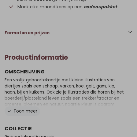
Maak elke maand kans op een
cadeaupakket
Formaten en prijzen
Productinformatie
OMSCHRIJVING
Een vrolijk geboortekaartje met kleine illustraties van
diertjes zoals een schaap, varken, koe, geit, gans, kip,
haan, bij en kuikens. Ook zie je illustraties die horen bij het
boerderij/platteland leven zoals een trekker/tractor en
groente, bloemen en natuur. Kaartje Pleun is daarom
perfect voor de dierenliefhebbers en de boeren onder
Toon meer
ons! Wil je graag iets aanpassen? Neem dan een kijkje in
onze editor voor alle opties.
COLLECTIE
Geboortekaartje meisje