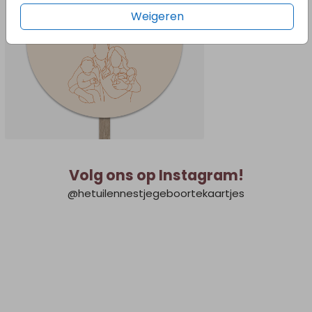
Weigeren
Volg ons op Instagram!
@hetuilennestjegeboortekaartjes