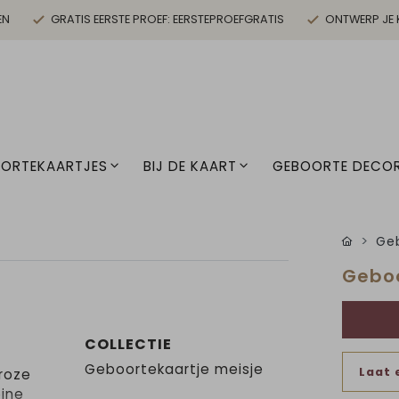
EN
GRATIS EERSTE PROEF: EERSTEPROEFGRATIS
ONTWERP JE 
ORTEKAARTJES
BIJ DE KAART
GEBOORTE DECOR
Geb
Geboo
COLLECTIE
Geboortekaartje meisje
Laat 
roze
eine