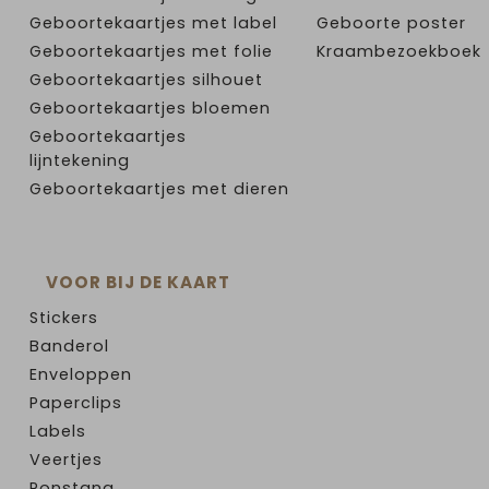
Geboortekaartjes met label
Geboorte poster
Geboortekaartjes met folie
Kraambezoekboek
Geboortekaartjes silhouet
Geboortekaartjes bloemen
Geboortekaartjes
lijntekening
Geboortekaartjes met dieren
VOOR BIJ DE KAART
Stickers
Banderol
Enveloppen
Paperclips
Labels
Veertjes
Ponstang