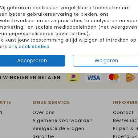
Wij gebruiken cookies en vergelijkbare technieken om
een betere gebruikerservaring te bieden, ons
websiteverkeer en onze prestaties te analyseren en voor
marketing- en sociale mediadoeleinden (het weergeven
van gepersonaliseerde advertenties).
Je kunt jouw toestemming altijd wijzigen of intrekken op
ons
ons cookiebeleid
.
Accepteren
Weigeren
G WINKELEN EN BETALEN
ATIE
ONZE SERVICE
INFORMA
d
Over ons
Contact
Algemene voorwaarden
Bestel uit
Veelgestelde vragen
Prijzen & 
Garantie
Proefdruk