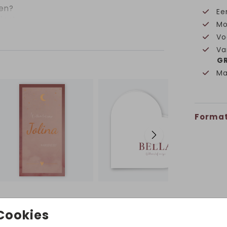
sen?
Ee
ies!
Mo
Vo
Va
GR
Ma
Format
Volg ons op Instagram!
Cookies
@hetuilennestjegeboortekaartjes