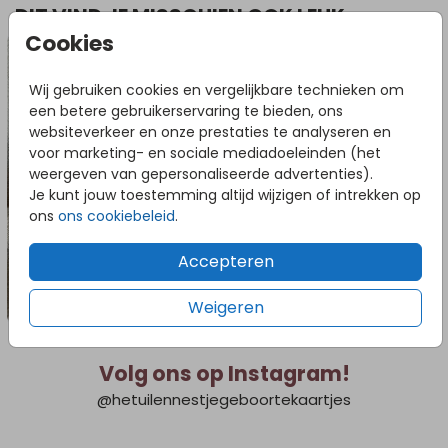
DIT VIND JE MISSCHIEN OOK LEUK
Cookies
Geboortekaartje
Geboort
Wij gebruiken cookies en vergelijkbare technieken om
een betere gebruikerservaring te bieden, ons
websiteverkeer en onze prestaties te analyseren en
voor marketing- en sociale mediadoeleinden (het
weergeven van gepersonaliseerde advertenties).
Je kunt jouw toestemming altijd wijzigen of intrekken op
ons
ons cookiebeleid
.
Accepteren
Weigeren
Volg ons op Instagram!
@hetuilennestjegeboortekaartjes