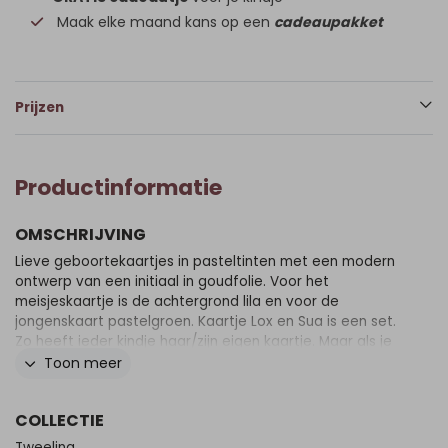
Maak elke maand kans op een
cadeaupakket
Prijzen
Productinformatie
OMSCHRIJVING
Lieve geboortekaartjes in pasteltinten met een modern
ontwerp van een initiaal in goudfolie. Voor het
meisjeskaartje is de achtergrond lila en voor de
jongenskaart pastelgroen. Kaartje Lox en Sua is een set.
Zo heeft ieder kindje haar/zijn eigen kaartje. Maar als je
de kaartjes naast elkaar legt, zijn ze weer samen één
Toon meer
geheel.
COLLECTIE
Tweeling