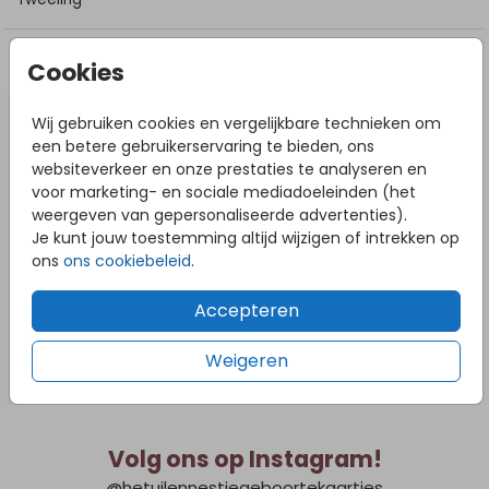
DIT VIND JE MISSCHIEN OOK LEUK
Cookies
Wij gebruiken cookies en vergelijkbare technieken om
een betere gebruikerservaring te bieden, ons
websiteverkeer en onze prestaties te analyseren en
voor marketing- en sociale mediadoeleinden (het
weergeven van gepersonaliseerde advertenties).
Je kunt jouw toestemming altijd wijzigen of intrekken op
ons
ons cookiebeleid
.
Accepteren
Weigeren
Volg ons op Instagram!
@hetuilennestjegeboortekaartjes