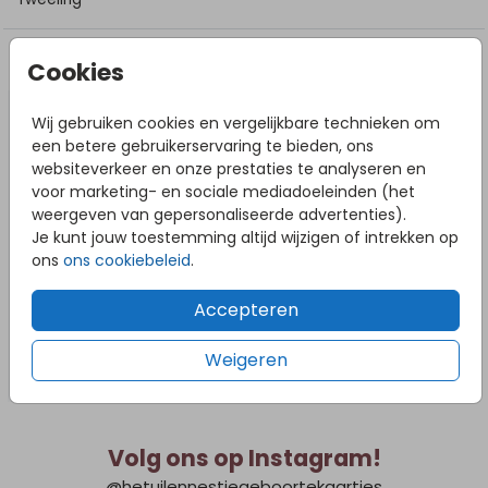
DIT VIND JE MISSCHIEN OOK LEUK
Cookies
Wij gebruiken cookies en vergelijkbare technieken om
een betere gebruikerservaring te bieden, ons
websiteverkeer en onze prestaties te analyseren en
voor marketing- en sociale mediadoeleinden (het
weergeven van gepersonaliseerde advertenties).
Je kunt jouw toestemming altijd wijzigen of intrekken op
ons
ons cookiebeleid
.
Accepteren
Weigeren
Volg ons op Instagram!
@hetuilennestjegeboortekaartjes