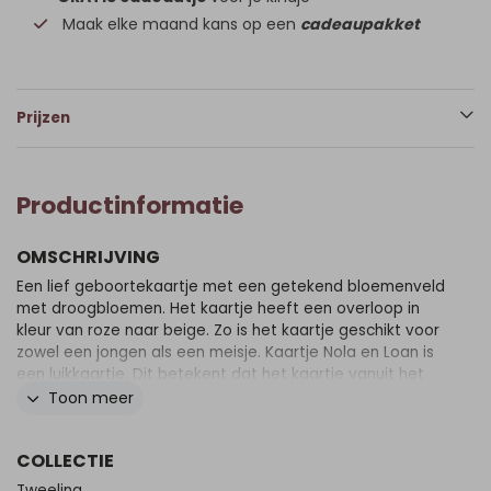
Maak elke maand kans op een
cadeaupakket
Prijzen
Productinformatie
OMSCHRIJVING
Een lief geboortekaartje met een getekend bloemenveld
met droogbloemen. Het kaartje heeft een overloop in
kleur van roze naar beige. Zo is het kaartje geschikt voor
zowel een jongen als een meisje. Kaartje Nola en Loan is
een luikkaartje. Dit betekent dat het kaartje vanuit het
midden opengaat. Zo heeft ieder kindje haar eigen zijde
Toon meer
van de kaart. Maar als je het kaartje weer dichtklapt zijn
ze weer samen één geheel.
COLLECTIE
Tweeling