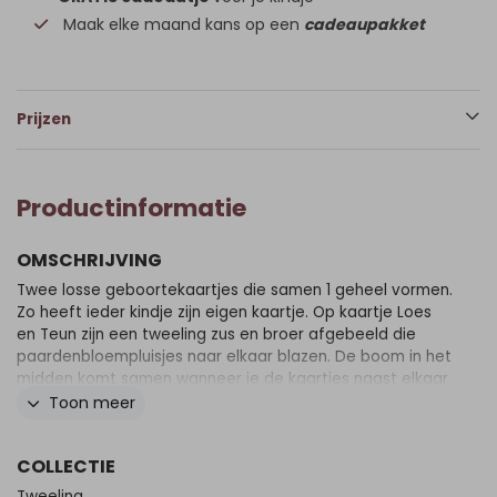
Maak elke maand kans op een
cadeaupakket
Prijzen
Productinformatie
OMSCHRIJVING
Twee losse geboortekaartjes die samen 1 geheel vormen.
Zo heeft ieder kindje zijn eigen kaartje. Op kaartje Loes
en Teun zijn een tweeling zus en broer afgebeeld die
paardenbloempluisjes naar elkaar blazen. De boom in het
midden komt samen wanneer je de kaartjes naast elkaar
legt. De kindjes zijn omringd door verschillende diertjes en
Toon meer
de koperfolie maakt het helemaal af.
COLLECTIE
Tweeling