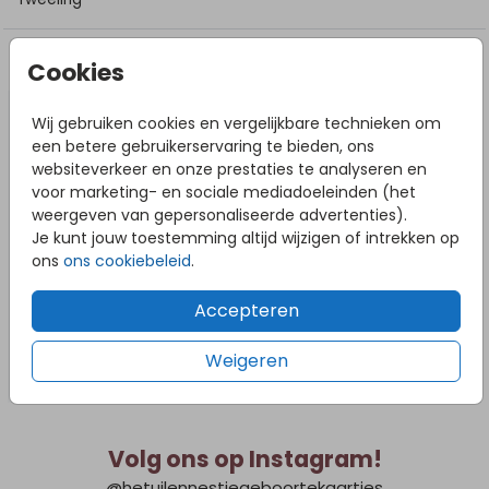
DIT VIND JE MISSCHIEN OOK LEUK
Cookies
Wij gebruiken cookies en vergelijkbare technieken om
een betere gebruikerservaring te bieden, ons
websiteverkeer en onze prestaties te analyseren en
voor marketing- en sociale mediadoeleinden (het
weergeven van gepersonaliseerde advertenties).
Je kunt jouw toestemming altijd wijzigen of intrekken op
ons
ons cookiebeleid
.
Accepteren
Weigeren
Volg ons op Instagram!
@hetuilennestjegeboortekaartjes