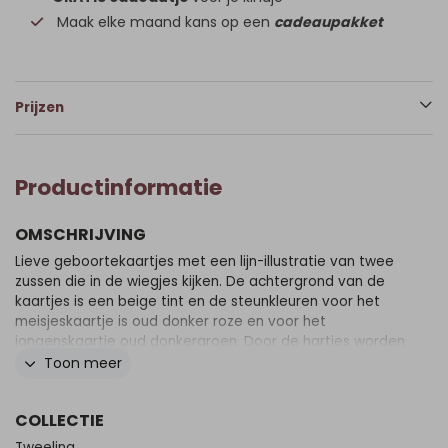
Maak elke maand kans op een
cadeaupakket
Prijzen
Productinformatie
OMSCHRIJVING
Lieve geboortekaartjes met een lijn-illustratie van twee
zussen die in de wiegjes kijken. De achtergrond van de
kaartjes is een beige tint en de steunkleuren voor het
meisjeskaartje is oud donker roze en voor het
jongenskaartje oud donkergroen. Door de hartjes worden
de kaartjes extra romantisch. Kaartje Mille en Rob is een
Toon meer
set. Zo heeft ieder kindje haar/zijn eigen kaartje. Maar als
je de kaartjes naast elkaar legt, zijn ze weer samen één
COLLECTIE
geheel.
Tweeling