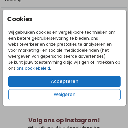
DIT VIND JE MISSCHIEN OOK LEUK
Cookies
Wij gebruiken cookies en vergelijkbare technieken om
een betere gebruikerservaring te bieden, ons
websiteverkeer en onze prestaties te analyseren en
voor marketing- en sociale mediadoeleinden (het
weergeven van gepersonaliseerde advertenties).
Je kunt jouw toestemming altijd wijzigen of intrekken op
ons
ons cookiebeleid
.
Accepteren
Weigeren
Volg ons op Instagram!
@hetuilennestjegeboortekaartjes