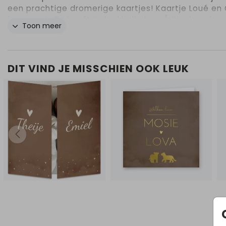
een prachtige dromerige kaartjes! Kaartje Loué en
is een set. Zo heeft ieder kindje haar/zijn eigen kaar
Toon meer
Maar als je de kaartjes naast elkaar legt, zijn ze we
samen één geheel.
DIT VIND JE MISSCHIEN OOK LEUK