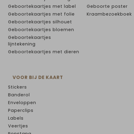
Geboortekaartjes met label
Geboorte poster
Geboortekaartjes met folie
Kraambezoekboek
Geboortekaartjes silhouet
Geboortekaartjes bloemen
Geboortekaartjes
lijntekening
Geboortekaartjes met dieren
VOOR BIJ DE KAART
Stickers
Banderol
Enveloppen
Paperclips
Labels
Veertjes
Ponstang