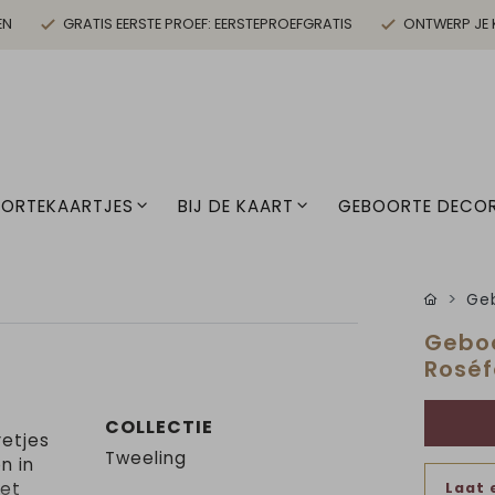
EN
GRATIS EERSTE PROEF: EERSTEPROEFGRATIS
ONTWERP JE 
ORTEKAARTJES
BIJ DE KAART
GEBOORTE DECOR
Geb
Geboo
Roséf
COLLECTIE
etjes
Tweeling
n in
het
Laat 