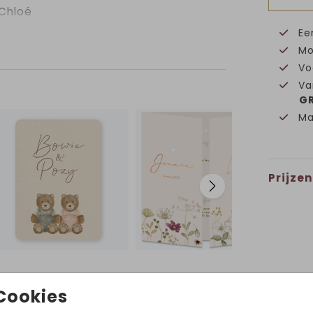
 Chloé
tje.
Ee
er
Mo
Vo
Va
GR
Ma
Prijzen
Volg ons op Instagram!
Cookies
@hetuilennestjegeboortekaartjes