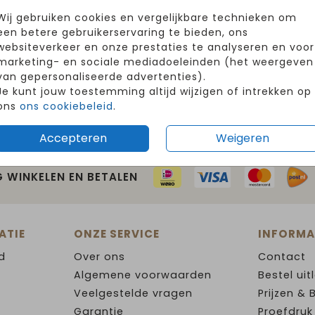
Wij gebruiken cookies en vergelijkbare technieken om
een betere gebruikerservaring te bieden, ons
websiteverkeer en onze prestaties te analyseren en voor
marketing- en sociale mediadoeleinden (het weergeven
van gepersonaliseerde advertenties).
Je kunt jouw toestemming altijd wijzigen of intrekken op
ons
ons cookiebeleid
.
Accepteren
Weigeren
G WINKELEN EN BETALEN
ATIE
ONZE SERVICE
INFORMA
d
Over ons
Contact
Algemene voorwaarden
Bestel uit
Veelgestelde vragen
Prijzen & 
Garantie
Proefdruk