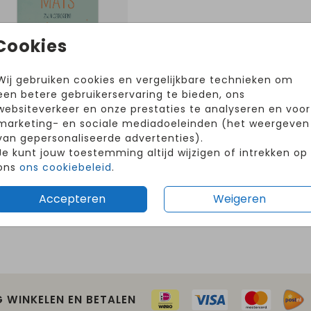
Cookies
Wij gebruiken cookies en vergelijkbare technieken om
een betere gebruikerservaring te bieden, ons
Volg ons op Instagram!
websiteverkeer en onze prestaties te analyseren en voor
@hetuilennestjegeboortekaartjes
marketing- en sociale mediadoeleinden (het weergeven
van gepersonaliseerde advertenties).
Je kunt jouw toestemming altijd wijzigen of intrekken op
ons
ons cookiebeleid
.
Accepteren
Weigeren
G WINKELEN EN BETALEN