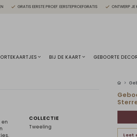
EN
GRATIS EERSTE PROEF: EERSTEPROEFGRATIS
ONTWERP JE 
ORTEKAARTJES
BIJ DE KAART
GEBOORTE DECOR
Geb
Geboo
Sterr
COLLECTIE
 en
Tweeling
en
jes.
Laat 