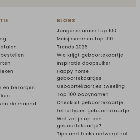
TIE
BLOGS
Jongensnamen top 100
leg
Meisjesnamen top 100
Betalen
Trends 2026
 bestellen
Wie krijgt geboortekaartje
rten
Inspiratie doopsuiker
ieken
Happy horse
geboortekaartjes
Geboortekaartjes tweeling
n en bezorgen
Top 100 babynamen
rken
Checklist geboortekaartje
e van de maand
Lettertypes geboortekaartje
Wat zet je op een
geboortekaartje?
Tips and tricks ontwerptool