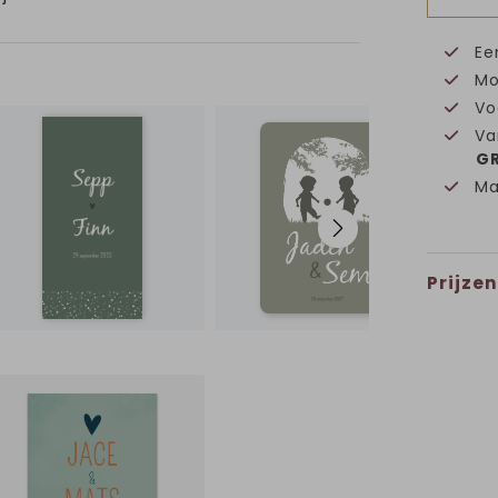
Ee
Mo
Vo
Va
GR
Ma
Prijzen