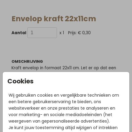
Envelop kraft 22x11cm
Aantal
x 1
Prijs:
€ 0,30
OMSCHRIJVING
Kraft envelop in formaat 22x11 cm. Let er op dat een
kraft enveloppe van een natuurlijk materiaal is
Cookies
gemaakt en dat de kleur per productie kan
verschillen. TIP: Bestel je enveloppen ruim voor de
bevalling zodat je ze alvast kunt adresseren! Wil je dit
Wij gebruiken cookies en vergelijkbare technieken om
liever door ons laten verzorgen? Bestel dan
een betere gebruikerservaring te bieden, ons
bijpassende adresstickers of met adres bedrukte
websiteverkeer en onze prestaties te analyseren en
enveloppen.
voor marketing- en sociale mediadoeleinden (het
weergeven van gepersonaliseerde advertenties).
Prijs:
€ 0,30
per 1
Je kunt jouw toestemming altijd wijzigen of intrekken