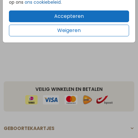
op ons
ons cookiebeleid
.
Volg ons op Instagram!
Accepteren
@hetuilennestjegeboortekaartjes
Weigeren
VEILIG WINKELEN EN BETALEN
GEBOORTEKAARTJES