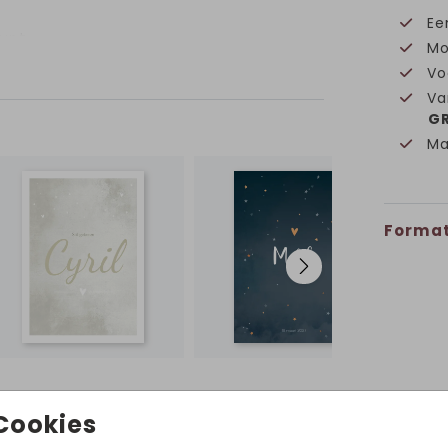
Ee
kunt
Mo
. We
Vo
ag
Va
ben.
GR
t je
Ma
p de
elf
Format
Volg ons op Instagram!
Cookies
@hetuilennestjegeboortekaartjes