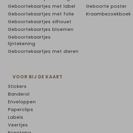
Geboortekaartjes met label
Geboorte poster
Geboortekaartjes met folie
Kraambezoekboek
Geboortekaartjes silhouet
Geboortekaartjes bloemen
Geboortekaartjes
lijntekening
Geboortekaartjes met dieren
VOOR BIJ DE KAART
Stickers
Banderol
Enveloppen
Paperclips
Labels
Veertjes
Ponstang