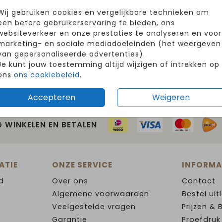
Wij gebruiken cookies en vergelijkbare technieken om
een betere gebruikerservaring te bieden, ons
websiteverkeer en onze prestaties te analyseren en voor
marketing- en sociale mediadoeleinden (het weergeven
van gepersonaliseerde advertenties).
Je kunt jouw toestemming altijd wijzigen of intrekken op
ons
ons cookiebeleid
.
Accepteren
Weigeren
G WINKELEN EN BETALEN
ATIE
ONZE SERVICE
INFORMA
d
Over ons
Contact
Algemene voorwaarden
Bestel uit
Veelgestelde vragen
Prijzen & 
Garantie
Proefdruk