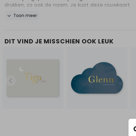
drukken, zo ook de naam. Je kunt deze rouwkaart
volledig aanpassen met je eigen teksten, maar je 
Toon meer
ook de kleuren en opmaak van de kaart aanpassen
begrijpen het als dit te moeilijk voor je is en je gra
hulp van een van onze ontwerpsters zou willen heb
Stuur ons dan een mailtje, dan denken wij graag me
DIT VIND JE MISSCHIEN OOK LEUK
mee in deze moeilijke situatie. Op onze site vind je
onder het kopje Rouw ook diverse teksten die je o
kaart zou kunnen zetten. Ook prachtige gedichten
vanuit het hart geschreven door 'Vlinderkusje' die z
ook haar kindje heeft verloren.