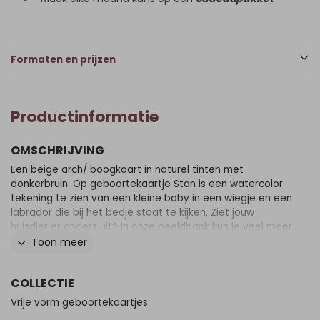
Formaten en prijzen
Productinformatie
OMSCHRIJVING
Een beige arch/ boogkaart in naturel tinten met
donkerbruin. Op geboortekaartje Stan is een watercolor
tekening te zien van een kleine baby in een wiegje en een
labrador die bij het bedje staat te kijken. Ziet jouw
huisdier er anders uit? In onze beeldbank kun je veel meer
soorten illustraties vinden.
Toon meer
COLLECTIE
Vrije vorm geboortekaartjes