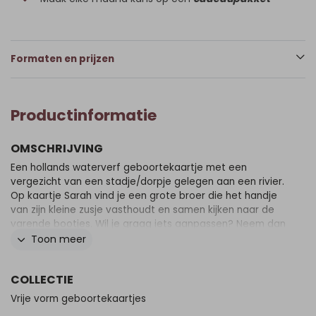
Formaten en prijzen
Productinformatie
OMSCHRIJVING
Een hollands waterverf geboortekaartje met een
vergezicht van een stadje/dorpje gelegen aan een rivier.
Op kaartje Sarah vind je een grote broer die het handje
van zijn kleine zusje vasthoudt en samen kijken naar de
varende bootjes. Wil je graag iets aanpassen? Neem dan
een kijkje in onze editor voor alle opties.
Toon meer
COLLECTIE
Vrije vorm geboortekaartjes