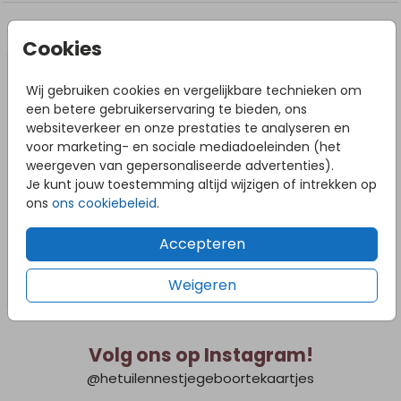
DIT VIND JE MISSCHIEN OOK LEUK
Cookies
Geboort
Wij gebruiken cookies en vergelijkbare technieken om
een betere gebruikerservaring te bieden, ons
websiteverkeer en onze prestaties te analyseren en
voor marketing- en sociale mediadoeleinden (het
weergeven van gepersonaliseerde advertenties).
Je kunt jouw toestemming altijd wijzigen of intrekken op
ons
ons cookiebeleid
.
Accepteren
Weigeren
Volg ons op Instagram!
@hetuilennestjegeboortekaartjes