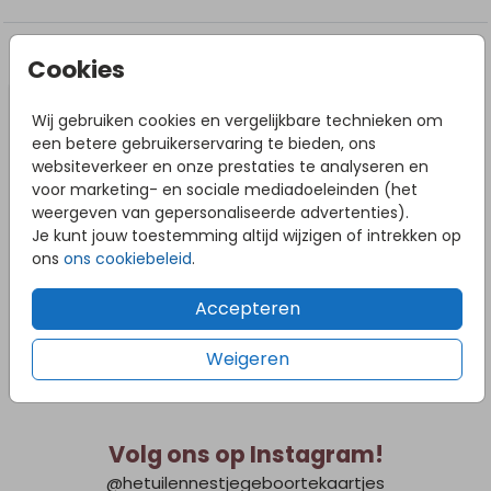
worden voorgeboord. Zet de schroeven niet klem op het
bord i.v.m. teveel spanning. Gebruik 1 of 2 palen met een
platte kant, géén ronde palen! Zet de palen volledig
DIT VIND JE MISSCHIEN OOK LEUK
Cookies
achter het bord over de hele breedte/hoogte. Zorg dat
je voldoende schroeven gebruikt om het bord vast te
zetten en verdeel de schroeven over de hele
Wij gebruiken cookies en vergelijkbare technieken om
breedte/lengte van het tuinbord. Bij slecht weer
een betere gebruikerservaring te bieden, ons
adviseren we om het tuinbord naar binnen te halen om
websiteverkeer en onze prestaties te analyseren en
schade te voorkomen.
voor marketing- en sociale mediadoeleinden (het
weergeven van gepersonaliseerde advertenties).
Je kunt jouw toestemming altijd wijzigen of intrekken op
ons
ons cookiebeleid
.
Accepteren
Weigeren
Volg ons op Instagram!
@hetuilennestjegeboortekaartjes