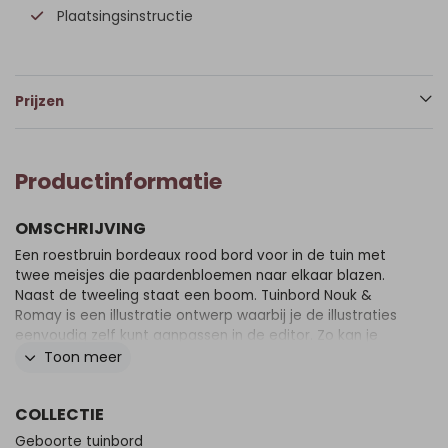
Plaatsingsinstructie
Prijzen
Productinformatie
OMSCHRIJVING
Een roestbruin bordeaux rood bord voor in de tuin met
twee meisjes die paardenbloemen naar elkaar blazen.
Naast de tweeling staat een boom. Tuinbord Nouk &
Romay is een illustratie ontwerp waarbij je de illustraties
eenvoudig zelf kunt aanpassen in de editor. Zo kan je
bijvoorbeeld je huisdieren of eventuele oudere kindjes
Toon meer
toevoegen. Kom je er zelf niet uit? Neem gerust contact
met ons op, we helpen je graag. Tip: leuk om te geven als
COLLECTIE
kraamcadeau! Er wordt géén paal bij het bord geleverd.
De gaten voor de schroeven in het bord, dienen te
Geboorte tuinbord