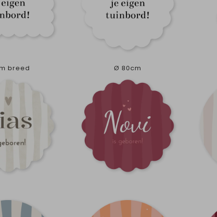
m breed
Ø 80cm