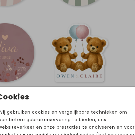
 80cm
Cookies
Wij gebruiken cookies en vergelijkbare technieken om
een betere gebruikerservaring te bieden, ons
websiteverkeer en onze prestaties te analyseren en voor
marketing- en sociale mediadoeleinden (het weergeven