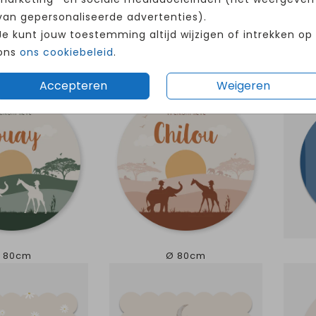
van gepersonaliseerde advertenties).
Je kunt jouw toestemming altijd wijzigen of intrekken op
ons
ons cookiebeleid
.
Accepteren
Weigeren
 80cm
Ø 80cm