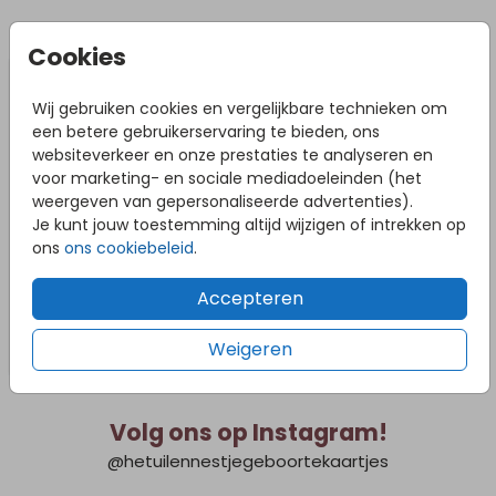
het tuinbord. Bij slecht weer adviseren we om het
tuinbord naar binnen te halen om schade te voorkomen.
DIT VIND JE MISSCHIEN OOK LEUK
Cookies
Wij gebruiken cookies en vergelijkbare technieken om
een betere gebruikerservaring te bieden, ons
websiteverkeer en onze prestaties te analyseren en
voor marketing- en sociale mediadoeleinden (het
weergeven van gepersonaliseerde advertenties).
Je kunt jouw toestemming altijd wijzigen of intrekken op
ons
ons cookiebeleid
.
Accepteren
Weigeren
Volg ons op Instagram!
@hetuilennestjegeboortekaartjes