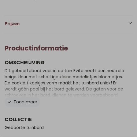
Prijzen
Productinformatie
OMSCHRIJVING
Dit geboortebord voor in de tuin Evite heeft een neutrale
beige kleur met schattige kleine madeliefjes bloemetjes.
De cookie / koekjes vorm maakt het tuinbord uniek! Er
wordt géén paal bij het bord geleverd. De gaten voor de
schroeven in het bord, dienen te worden voorgeboord.
Zet de schroeven niet klem op het bord i.v.m. teveel
Toon meer
spanning. Gebruik 1 of 2 palen met een platte kant, géén
ronde palen! Zet de palen volledig achter het bord over
COLLECTIE
de hele breedte/hoogte. Zorg dat je voldoende
schroeven gebruikt om het bord vast te zetten en
Geboorte tuinbord
verdeel de schroeven over de hele breedte/lengte van