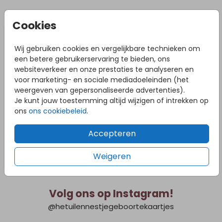
het tuinbord. Bij slecht weer adviseren we om het
tuinbord naar binnen te halen om schade te voorkomen.
DIT VIND JE MISSCHIEN OOK LEUK
Cookies
Tuinbord
Wij gebruiken cookies en vergelijkbare technieken om
een betere gebruikerservaring te bieden, ons
websiteverkeer en onze prestaties te analyseren en
voor marketing- en sociale mediadoeleinden (het
weergeven van gepersonaliseerde advertenties).
Je kunt jouw toestemming altijd wijzigen of intrekken op
ons
ons cookiebeleid
.
Accepteren
Weigeren
Volg ons op Instagram!
@hetuilennestjegeboortekaartjes