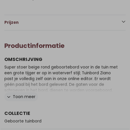
Prijzen
Productinformatie
OMSCHRIJVING
Super stoer beige rond geboortebord voor in de tuin met
een grote tijger er op in waterverf stijl; Tuinbord Ziano
past je volledig zelf aan in onze online editor. Er wordt
géén paal bij het bord geleverd. De gaten voor de
schroeven in het bord, dienen te worden voorgeboord.
Zet de schroeven niet klem op het bord i.v.m. teveel
Toon meer
spanning. Gebruik 1 of 2 palen met een platte kant, géén
ronde palen! Zet de palen volledig achter het bord over
COLLECTIE
de hele breedte/hoogte. Zorg dat je voldoende
schroeven gebruikt om het bord vast te zetten en
Geboorte tuinbord
verdeel de schroeven over de hele breedte/lengte van