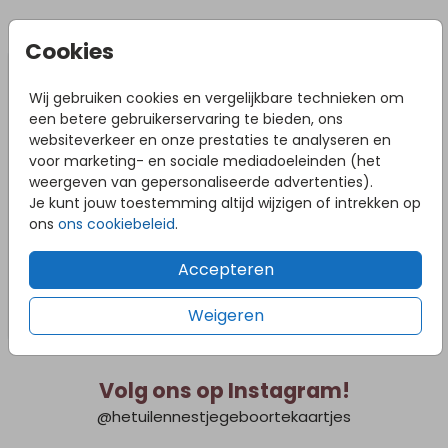
breedte/lengte van het tuinbord. Bij slecht weer
adviseren we om het tuinbord naar binnen te halen om
DIT VIND JE MISSCHIEN OOK LEUK
schade te voorkomen.
Cookies
Wij gebruiken cookies en vergelijkbare technieken om
een betere gebruikerservaring te bieden, ons
websiteverkeer en onze prestaties te analyseren en
voor marketing- en sociale mediadoeleinden (het
weergeven van gepersonaliseerde advertenties).
Je kunt jouw toestemming altijd wijzigen of intrekken op
ons
ons cookiebeleid
.
Accepteren
Weigeren
Volg ons op Instagram!
@hetuilennestjegeboortekaartjes