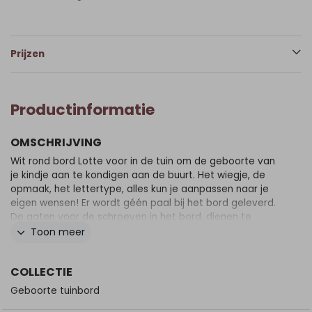
Prijzen
Productinformatie
OMSCHRIJVING
Wit rond bord Lotte voor in de tuin om de geboorte van
je kindje aan te kondigen aan de buurt. Het wiegje, de
opmaak, het lettertype, alles kun je aanpassen naar je
eigen wensen! Er wordt géén paal bij het bord geleverd.
De gaten voor de schroeven in het bord, dienen te
worden voorgeboord. Zet de schroeven niet klem op het
Toon meer
bord i.v.m. teveel spanning. Gebruik 1 of 2 palen met een
platte kant, géén ronde palen! Zet de palen volledig
COLLECTIE
achter het bord over de hele breedte/hoogte. Zorg dat
je voldoende schroeven gebruikt om het bord vast te
Geboorte tuinbord
zetten en verdeel de schroeven over de hele