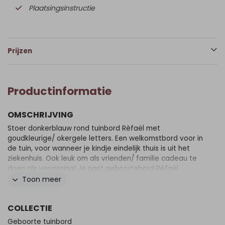
Plaatsingsinstructie
Prijzen
Productinformatie
OMSCHRIJVING
Stoer donkerblauw rond tuinbord Rèfaël met
goudkleurige/ okergele letters. Een welkomstbord voor in
de tuin, voor wanneer je kindje eindelijk thuis is uit het
ziekenhuis. Ook leuk om als vrienden/ familie cadeau te
doen als verrassing! Je past geboortebord Rèfaël
eenvoudig en snel aan in onze online editor. Er wordt
Toon meer
géén paal bij het bord geleverd. De gaten voor de
schroeven in het bord, dienen te worden voorgeboord.
COLLECTIE
Zet de schroeven niet klem op het bord i.v.m. teveel
spanning. Gebruik 1 of 2 palen met een platte kant, géén
Geboorte tuinbord