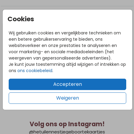
ronde palen! Zet de palen volledig achter het bord over
de hele breedte/hoogte. Zorg dat je voldoende
schroeven gebruikt om het bord vast te zetten en
DIT VIND JE MISSCHIEN OOK LEUK
Cookies
verdeel de schroeven over de hele breedte/lengte van
het tuinbord. Bij slecht weer adviseren we om het
Tuinbord
Tuin
tuinbord naar binnen te halen om schade te voorkomen.
Wij gebruiken cookies en vergelijkbare technieken om
een betere gebruikerservaring te bieden, ons
websiteverkeer en onze prestaties te analyseren en
voor marketing- en sociale mediadoeleinden (het
weergeven van gepersonaliseerde advertenties).
Je kunt jouw toestemming altijd wijzigen of intrekken op
ons
ons cookiebeleid
.
Accepteren
Weigeren
Volg ons op Instagram!
@hetuilennestjegeboortekaartjes