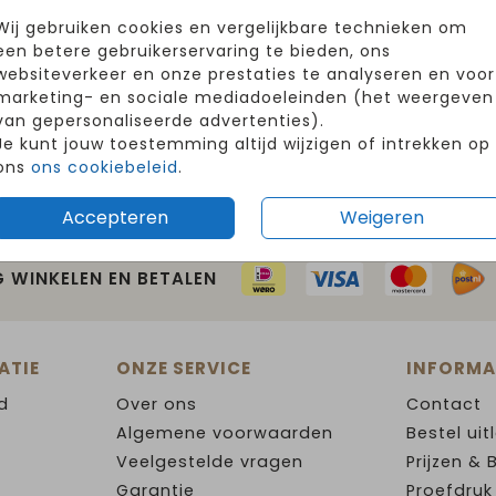
Wij gebruiken cookies en vergelijkbare technieken om
een betere gebruikerservaring te bieden, ons
websiteverkeer en onze prestaties te analyseren en voor
marketing- en sociale mediadoeleinden (het weergeven
van gepersonaliseerde advertenties).
Je kunt jouw toestemming altijd wijzigen of intrekken op
ons
ons cookiebeleid
.
Accepteren
Weigeren
G WINKELEN EN BETALEN
ATIE
ONZE SERVICE
INFORMA
d
Over ons
Contact
Algemene voorwaarden
Bestel uit
Veelgestelde vragen
Prijzen & 
Garantie
Proefdruk