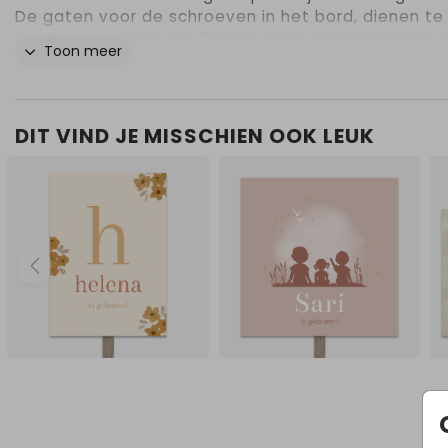
De gaten voor de schroeven in het bord, dienen te
worden voorgeboord. Zet de schroeven niet klem o
Toon meer
bord i.v.m. teveel spanning. Gebruik 1 of 2 palen m
platte kant, géén ronde palen! Zet de palen volled
achter het bord over de hele breedte/hoogte. Zor
je voldoende schroeven gebruikt om het bord vast
DIT VIND JE MISSCHIEN OOK LEUK
zetten en verdeel de schroeven over de hele
breedte/lengte van het tuinbord. Bij slecht weer
adviseren we om het tuinbord naar binnen te hale
schade te voorkomen.