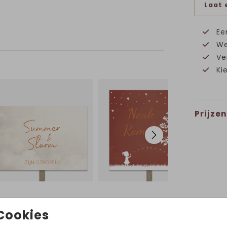
Laat 
p het
et een
Ee
ig
We
g dat
Ve
 te
Ki
n om
Prijzen
Volg ons op Instagram!
Cookies
@hetuilennestjegeboortekaartjes