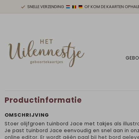
SNELLE VERZENDING
OF KOM DE KAARTEN OPHAL
GEBO
Productinformatie
OMSCHRIJVING
Stoer olijfgroen tuinbord Jace met takjes als illustra
Je past tuinbord Jace eenvoudig en snel aan in on
online editor. Er wordt géén paal bij het bord gelev