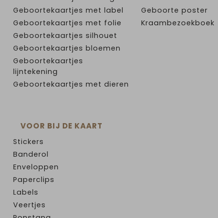
Geboortekaartjes met label
Geboorte poster
Geboortekaartjes met folie
Kraambezoekboek
Geboortekaartjes silhouet
Geboortekaartjes bloemen
Geboortekaartjes
lijntekening
Geboortekaartjes met dieren
VOOR BIJ DE KAART
Stickers
Banderol
Enveloppen
Paperclips
Labels
Veertjes
Ponstang