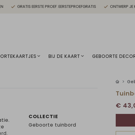
EN
GRATIS EERSTE PROEF: EERSTEPROEFGRATIS
ONTWERP JE 
ORTEKAARTJES
BIJ DE KAART
GEBOORTE DECOR
Geb
Tuinb
€ 43,
COLLECTIE
tie.
Geboorte tuinbord
ze
erd.